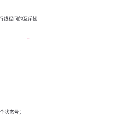
行线程间的互斥操
一个状态号；