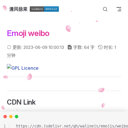
Skip to content
清风徐来
Emoji weibo
更新: 2023-06-09 10:00:13
字数: 64 字
时长: 1
分钟
CDN Link
1
https://cdn.jsdelivr.net/gh/walinejs/emojis/weibo